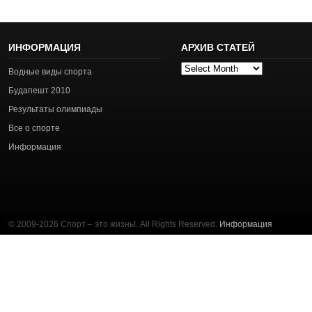
ИНФОРМАЦИЯ
АРХИВ СТАТЕЙ
Архив
Водные виды спорта
статей
Будапешт 2010
Результаты олимпиады
Все о спорте
Информация
© 2009-2026 Спорт – это жизнь!. All Rights Reserved.
Информация