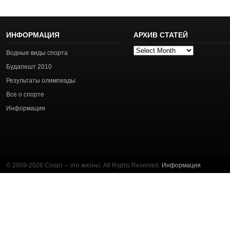
ИНФОРМАЦИЯ
АРХИВ СТАТЕЙ
Архив
Водные виды спорта
статей
Будапешт 2010
Результаты олимпиады
Все о спорте
Информация
© 2009-2026 Спорт – это жизнь!. All Rights Reserved.
Информация