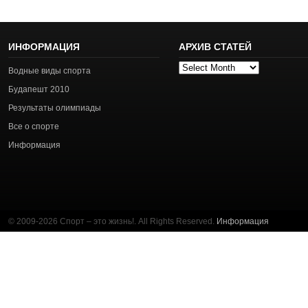
ИНФОРМАЦИЯ
АРХИВ СТАТЕЙ
Архив
Водные виды спорта
статей
Будапешт 2010
Результаты олимпиады
Все о спорте
Информация
© 2009-2026 Спорт – это жизнь!. All Rights Reserved.
Информация