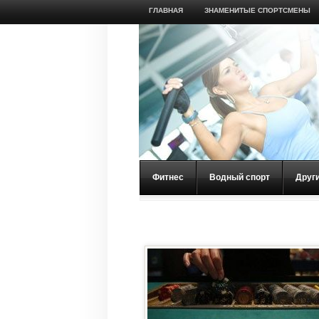
ГЛАВНАЯ
ЗНАМЕНИТЫЕ СПОРТСМЕНЫ
Фитнес
Водный спорт
Друг