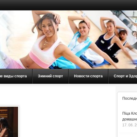
ие виды спорта
Зимний спорт
Новости спорта
Спорт и Здо
Последн
Піца Кло
домашнь
17. 06. 