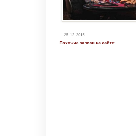
— 25. 12. 2015
Похожие записи на сайте: