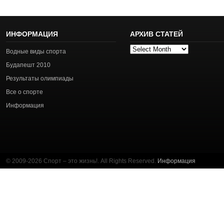
ИНФОРМАЦИЯ
АРХИВ СТАТЕЙ
Архив
Водные виды спорта
статей
Будапешт 2010
Результаты олимпиады
Все о спорте
Информация
© 2009-2026 Спорт – это жизнь!. All Rights Reserved.
Информация