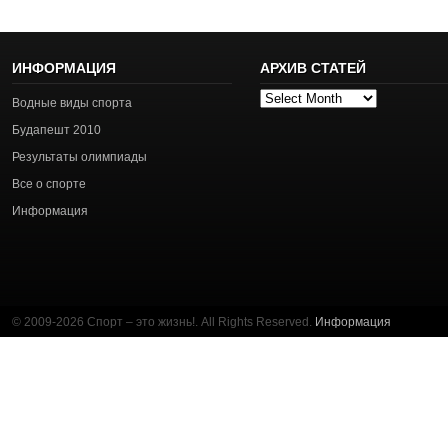
ИНФОРМАЦИЯ
АРХИВ СТАТЕЙ
Архив
Водные виды спорта
статей
Будапешт 2010
Результаты олимпиады
Все о спорте
Информация
© 2009-2026 Спорт – это жизнь!. All Rights Reserved.
Информация