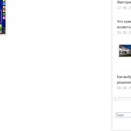
Якитори
17. 06. 
Что нуж
космето
25. 05. 
Как выб
решения
08. 04. 