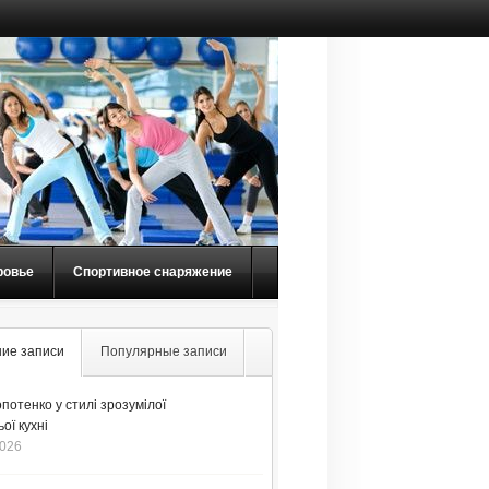
ровье
Спортивное снаряжение
ие записи
Популярные записи
потенко у стилі зрозумілої
ої кухні
2026