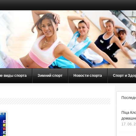
ие виды спорта
Зимний спорт
Новости спорта
Спорт и Здо
Последн
Піца Кло
домашнь
17. 06. 