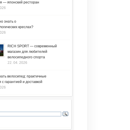
я — японский ресторан
2026
но знать о
логических креслах?
2026
RICH SPORT — современный
магазин для любителей
велосипедного спорта
22. 04. 2026
рать велосипед: практичные
 с гарантией и доставкой
2026