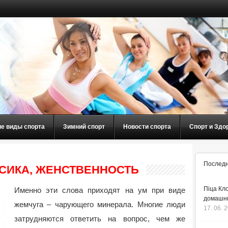
ие виды спорта
Зимний спорт
Новости спорта
Спорт и Здо
Последн
ССИКА, ЖЕНСТВЕННОСТЬ
Піца Кло
Именно эти слова приходят на ум при виде
домашнь
жемчуга – чарующего минерала. Многие люди
17. 06. 
затрудняются ответить на вопрос, чем же