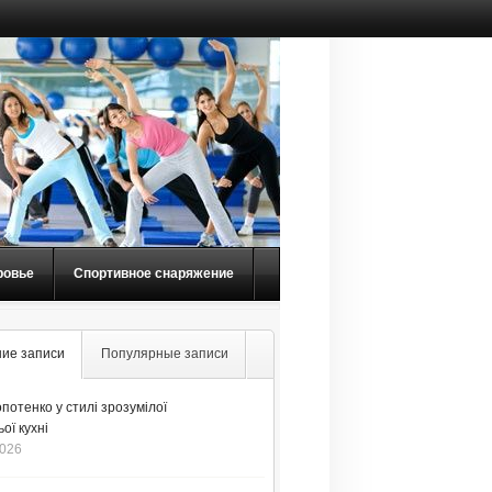
ровье
Спортивное снаряжение
ие записи
Популярные записи
потенко у стилі зрозумілої
ої кухні
2026