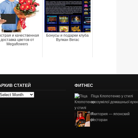
страя и качественная
Бонусы и подарки клуба
доставка цветов от
Вулкан Вегас
Megaflowers
АРХИВ СТАТЕЙ
ФИТНЕС
рхив
Піца Клопотенко у стилі
татей
зрозумілої домашньої кухн
Якитория — японский
ресторан