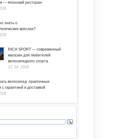
я — японский ресторан
2026
но знать о
логических креслах?
2026
RICH SPORT — современный
магазин для любителей
велосипедного спорта
22. 04. 2026
рать велосипед: практичные
 с гарантией и доставкой
2026