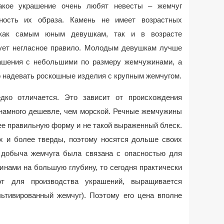
такое украшение очень любят невесты – жемчуг
чность их образа. Камень не имеет возрастных
 как самым юным девушкам, так и в возрасте
вует негласное правило. Молодым девушкам лучше
ашения с небольшими по размеру жемчужинами, а
 надевать роскошные изделия с крупным жемчугом.
дко отличается. Это зависит от происхождения
т намного дешевле, чем морской. Речные жемчужины
ее правильную форму и не такой выраженный блеск.
их и более тверды, поэтому носятся дольше своих
о добыча жемчуга была связана с опасностью для
инами на большую глубину, то сегодня практически
ют для производства украшений, выращивается
льтивированный жемчуг). Поэтому его цена вполне