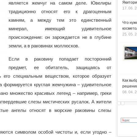
является жемчуг на самом деле. Ювелиры
Якитори
17. 06. 
традиционно относят его к драгоценным
камням, а между тем это единственный
Что нуж
минерал, имеющий удивительное
космето
25. 05. 
происхождение: он зарождается не в глубине
земли, а в раковинах моллюсков.
Если в раковину попадает посторонний
предмет, ее обитатель, защищаясь от
ь его специальным веществом, которое образует
Как выб
ра формируется круглая жемчужина – удивительное
решения
08. 04. 
ано множество красивых легенд – например, греки
 затвердевшие слезы мистических русалок. А жители
атые ангелы относят в морские раковины слезы
ляются символом особой чистоты и, если угодно –