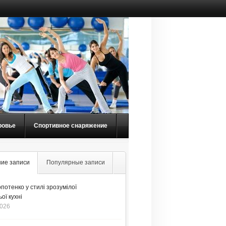
ровье
Спортивное снаряжение
ие записи
Популярные записи
потенко у стилі зрозумілої
ої кухні
2026