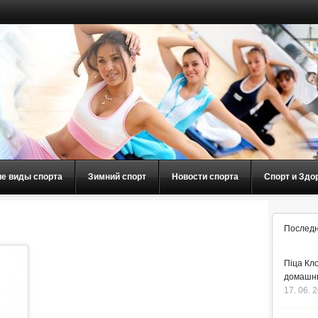
ие виды спорта
Зимний спорт
Новости спорта
Спорт и Здо
Последн
Піца Кло
домашнь
17. 06. 