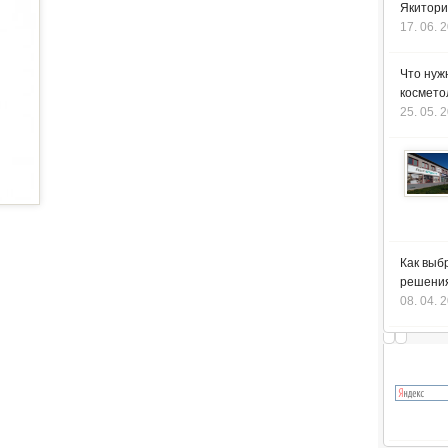
Якитори
17. 06. 
Что нуж
космето
25. 05. 
Как выб
решения
08. 04. 