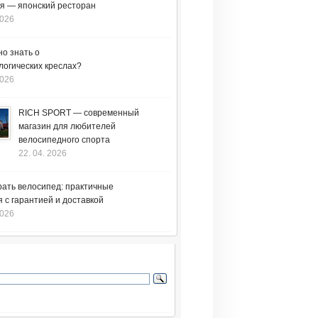
я — японский ресторан
2026
но знать о
логических креслах?
2026
RICH SPORT — современный
магазин для любителей
велосипедного спорта
22. 04. 2026
рать велосипед: практичные
 с гарантией и доставкой
2026