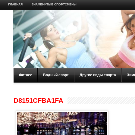
ГЛАВНАЯ
ЗНАМЕНИТЫЕ СПОРТСМЕНЫ
Фитнес
Водный спорт
Другие виды спорта
Зим
D8151CFBA1FA