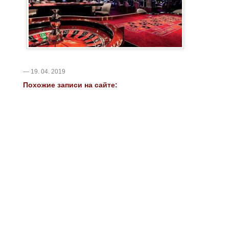
— 19. 04. 2019
Похожие записи на сайте: