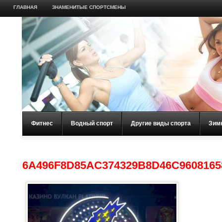
ГЛАВНАЯ
ЗНАМЕНИТЫЕ СПОРТСМЕНЫ
Фитнес
Водный спорт
Другие виды спорта
Зим
6A496F8D85AC374329B8D46C9608165