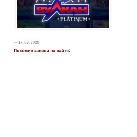
— 17. 03. 2020
Похожие записи на сайте: