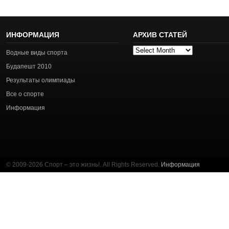
ИНФОРМАЦИЯ
АРХИВ СТАТЕЙ
Архив
Водные виды спорта
статей
Будапешт 2010
Результаты олимпиады
Все о спорте
Информация
© 2009-2026 Спорт – это жизнь!. All Rights Reserved.
Информация