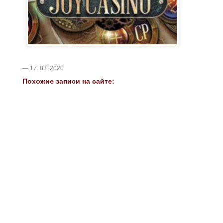
— 17. 03. 2020
Похожие записи на сайте: