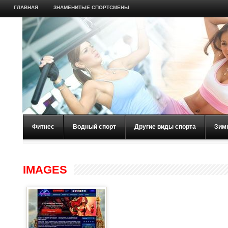
ГЛАВНАЯ
ЗНАМЕНИТЫЕ СПОРТСМЕНЫ
Фитнес
Водный спорт
Другие виды спорта
Зим
IMAGES