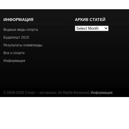
ИНФОРМАЦИЯ
АРХИВ СТАТЕЙ
Архив
Водные виды спорта
статей
Будапешт 2010
Результаты олимпиады
Все о спорте
Информация
© 2009-2026 Спорт – это жизнь!. All Rights Reserved.
Информация