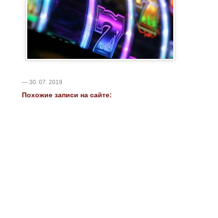
— 30. 07. 2019
Похожие записи на сайте: