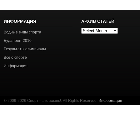
ИНФОРМАЦИЯ
АРХИВ СТАТЕЙ
Архив
Водные виды спорта
статей
Будапешт 2010
Результаты олимпиады
Все о спорте
Информация
© 2009-2026 Спорт – это жизнь!. All Rights Reserved.
Информация