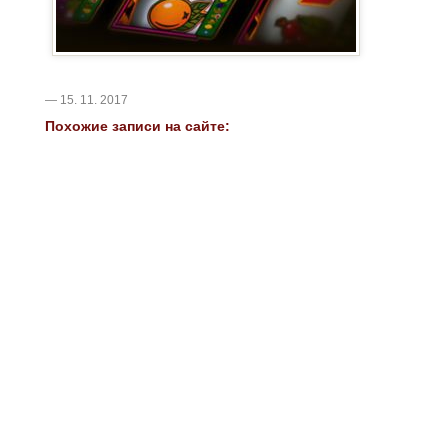
— 15. 11. 2017
Похожие записи на сайте: