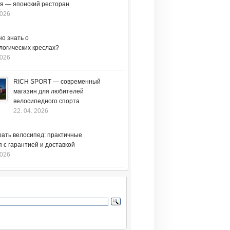
я — японский ресторан
2026
но знать о
логических креслах?
2026
RICH SPORT — современный
магазин для любителей
велосипедного спорта
22. 04. 2026
рать велосипед: практичные
 с гарантией и доставкой
2026