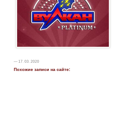
— 17. 03. 2020
Похожие записи на сайте: