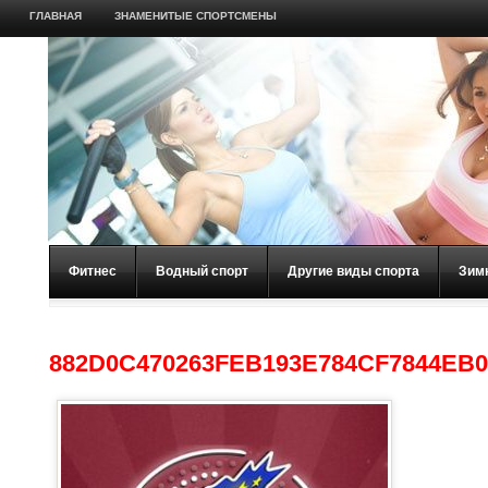
ГЛАВНАЯ
ЗНАМЕНИТЫЕ СПОРТСМЕНЫ
Фитнес
Водный спорт
Другие виды спорта
Зим
882D0C470263FEB193E784CF7844EB