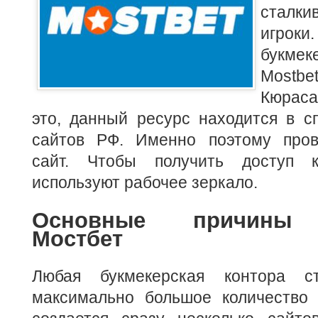
сталк
игрок
букме
Mostbe
Кюраса
это, данный ресурс находится в с
сайтов РФ. Именно поэтому пров
сайт. Чтобы получить доступ к
используют рабочее зеркало.
Основные причины 
Мостбет
Любая букмекерская контора ст
максимально большое количество 