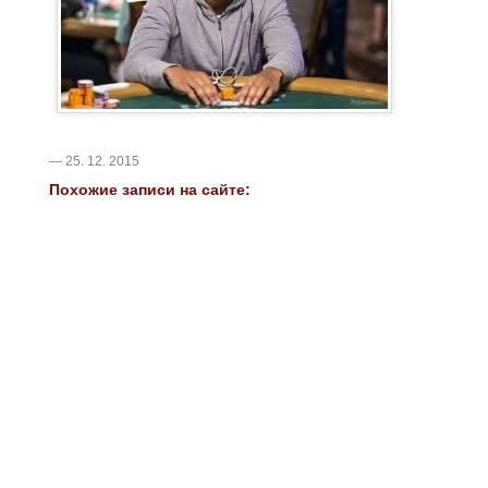
— 25. 12. 2015
Похожие записи на сайте: