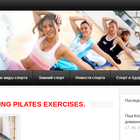
ие виды спорта
Зимний спорт
Новости спорта
Спорт и Здо
Последн
NG PILATES EXERCISES.
Піца Кло
домашнь
17. 06. 