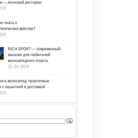
я — японский ресторан
2026
но знать о
логических креслах?
2026
RICH SPORT — современный
магазин для любителей
велосипедного спорта
22. 04. 2026
рать велосипед: практичные
 с гарантией и доставкой
2026