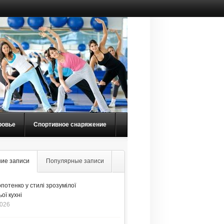
ровье
Спортивное снаряжение
ие записи
Популярные записи
потенко у стилі зрозумілої
ої кухні
2026