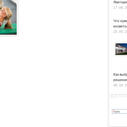
Якитори
17. 06. 
Что нуж
космето
25. 05. 
Как выб
решения
08. 04. 