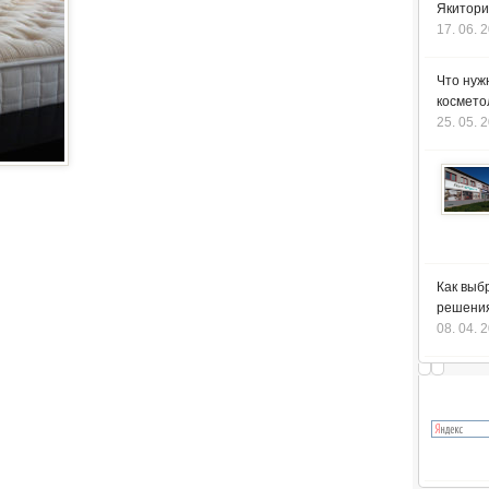
Якитори
17. 06. 
Что нуж
космето
25. 05. 
Как выб
решения
08. 04. 