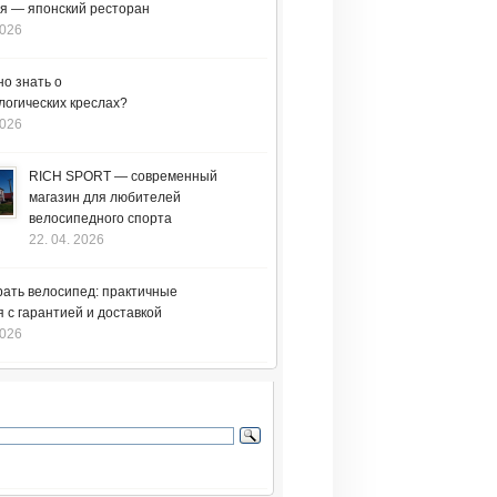
я — японский ресторан
2026
но знать о
логических креслах?
2026
RICH SPORT — современный
магазин для любителей
велосипедного спорта
22. 04. 2026
рать велосипед: практичные
 с гарантией и доставкой
2026