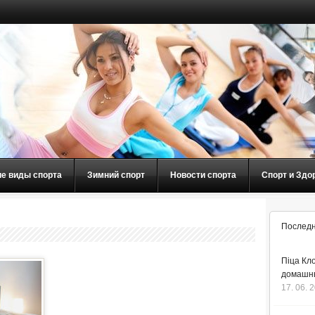
ие виды спорта
Зимний спорт
Новости спорта
Спорт и Здо
Последн
Піца Кло
домашнь
17. 06. 