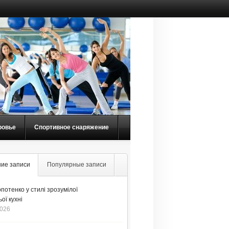
ровье
Спортивное снаряжение
ие записи
Популярные записи
потенко у стилі зрозумілої
ої кухні
2026