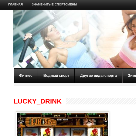
ГЛАВНАЯ
ЗНАМЕНИТЫЕ СПОРТСМЕНЫ
Фитнес
Водный спорт
Другие виды спорта
Зим
LUCKY_DRINK