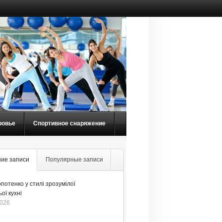
ровье
Спортивное снаряжение
ие записи
Популярные записи
потенко у стилі зрозумілої
ої кухні
2026