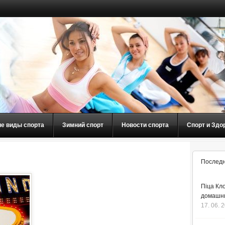
ие виды спорта
Зимний спорт
Новости спорта
Спорт и Здо
Последн
Піца Кло
домашнь
17. 06. 