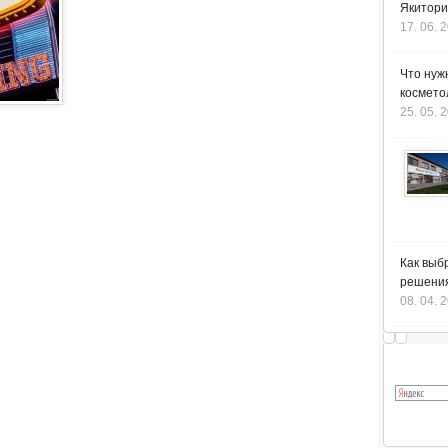
Якитори
17. 06. 
Что нуж
космето
25. 05. 
Как выб
решения
08. 04. 