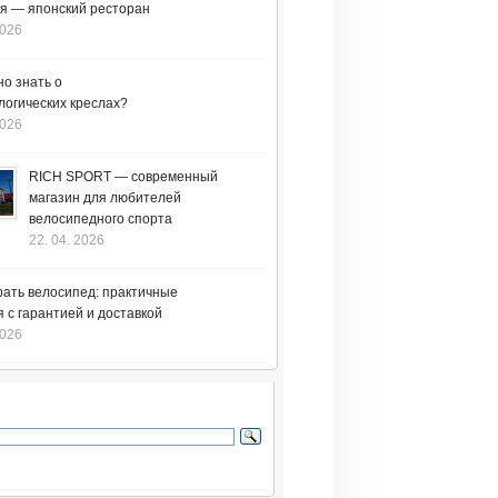
я — японский ресторан
2026
но знать о
логических креслах?
2026
RICH SPORT — современный
магазин для любителей
велосипедного спорта
22. 04. 2026
рать велосипед: практичные
 с гарантией и доставкой
2026