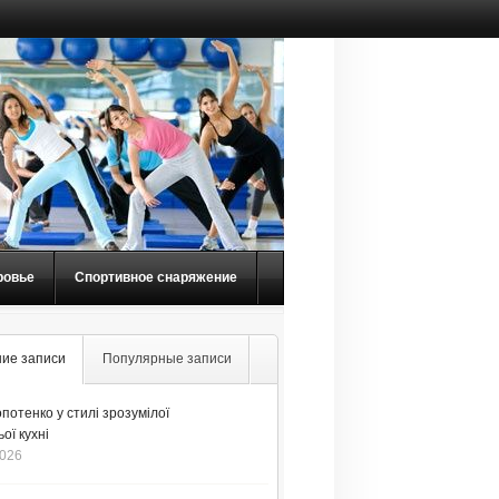
ровье
Спортивное снаряжение
ие записи
Популярные записи
потенко у стилі зрозумілої
ої кухні
2026