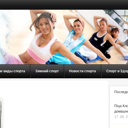
ие виды спорта
Зимний спорт
Новости спорта
Спорт и Здо
Последн
Піца Кло
домашнь
17. 06. 