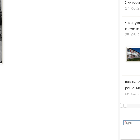
Якитори
17. 06. 
Что нуж
космето
25. 05. 
Как выб
решения
08. 04. 