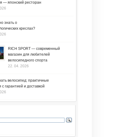
я — японский ресторан
2026
но знать о
логических креслах?
2026
RICH SPORT — современный
магазин для любителей
велосипедного спорта
22. 04. 2026
рать велосипед: практичные
 с гарантией и доставкой
2026