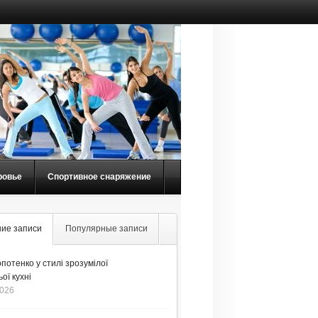
ровье
Спортивное снаряжение
ие записи
Популярные записи
потенко у стилі зрозумілої
ої кухні
2026