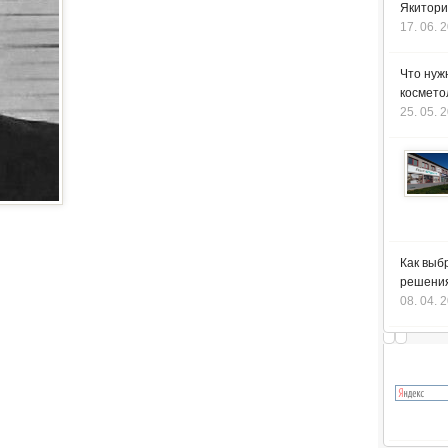
Якитори
17. 06. 
Что нуж
космето
25. 05. 
Как выб
решения
08. 04. 