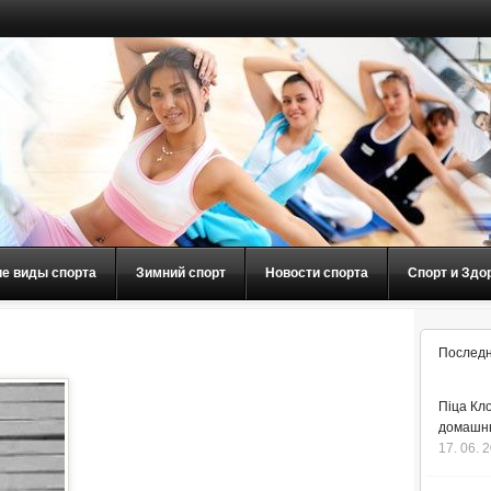
ие виды спорта
Зимний спорт
Новости спорта
Спорт и Здо
Последн
Піца Кло
домашнь
17. 06. 