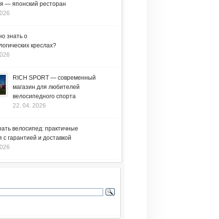
я — японский ресторан
2026
но знать о
логических креслах?
2026
RICH SPORT — современный
магазин для любителей
велосипедного спорта
22. 04. 2026
рать велосипед: практичные
 с гарантией и доставкой
2026