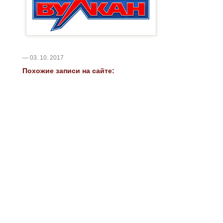
— 03. 10. 2017
Похожие записи на сайте: