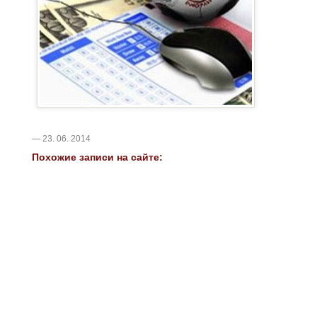
— 23. 06. 2014
Похожие записи на сайте: