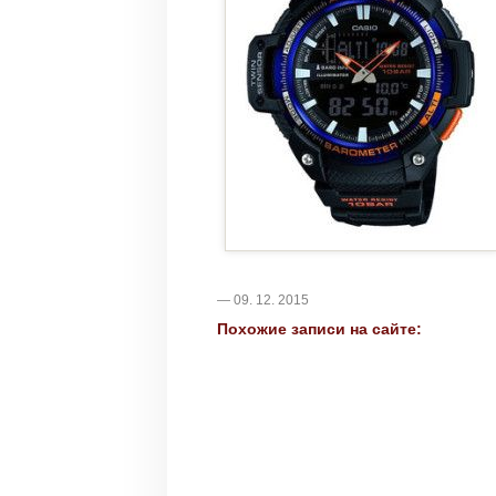
— 09. 12. 2015
Похожие записи на сайте: