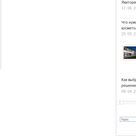
Якитори
17. 06. 
Что нуж
космето
25. 05. 
Как выб
решения
08. 04. 