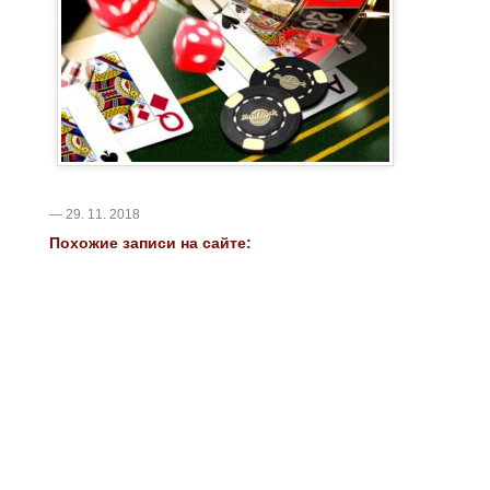
— 29. 11. 2018
Похожие записи на сайте: