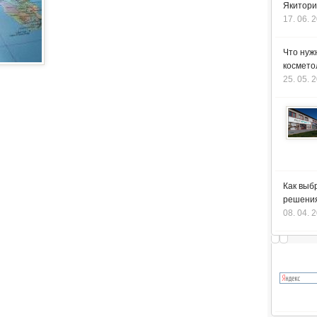
Якитори
17. 06. 
Что нуж
космето
25. 05. 
Как выб
решения
08. 04. 