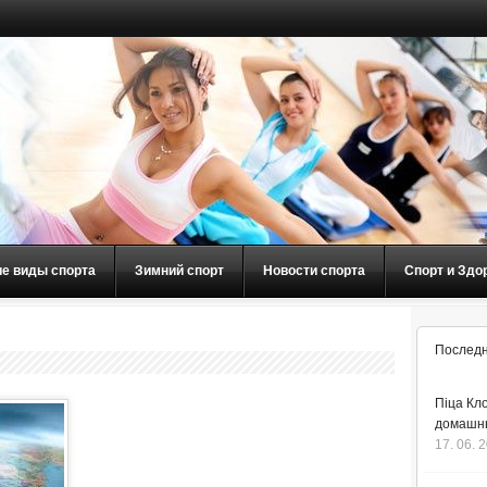
ие виды спорта
Зимний спорт
Новости спорта
Спорт и Здо
Последн
Піца Кло
домашнь
17. 06. 