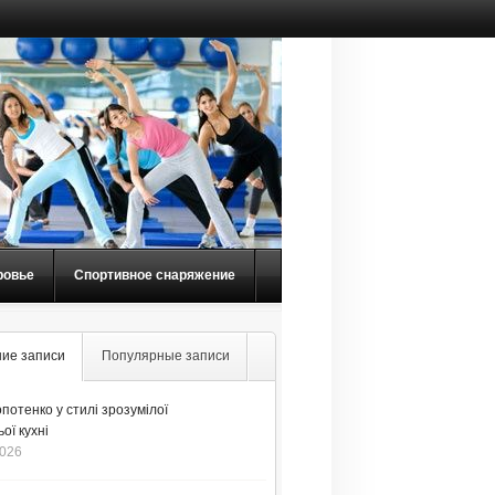
ровье
Спортивное снаряжение
ие записи
Популярные записи
потенко у стилі зрозумілої
ої кухні
2026