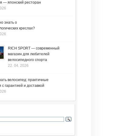
я — японский ресторан
2026
но знать о
логических креслах?
2026
RICH SPORT — современный
магазин для любителей
велосипедного спорта
22. 04. 2026
рать велосипед: практичные
 с гарантией и доставкой
2026