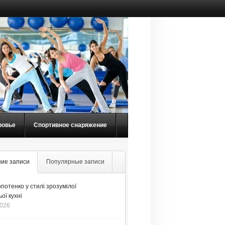
ровье
Спортивное снаряжение
ие записи
Популярные записи
потенко у стилі зрозумілої
ої кухні
2026