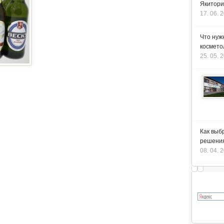
Якитори
17. 06. 
Что нуж
космето
25. 05. 
Как выб
решения
08. 04. 