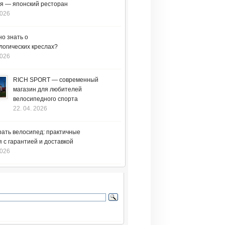
я — японский ресторан
2026
но знать о
логических креслах?
2026
RICH SPORT — современный
магазин для любителей
велосипедного спорта
22. 04. 2026
рать велосипед: практичные
 с гарантией и доставкой
2026