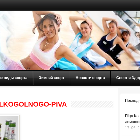
ие виды спорта
Зимний спорт
Новости спорта
Спорт и Здо
Последн
ZALKOGOLNOGO-PIVA
Піца Кло
домашнь
17. 06. 