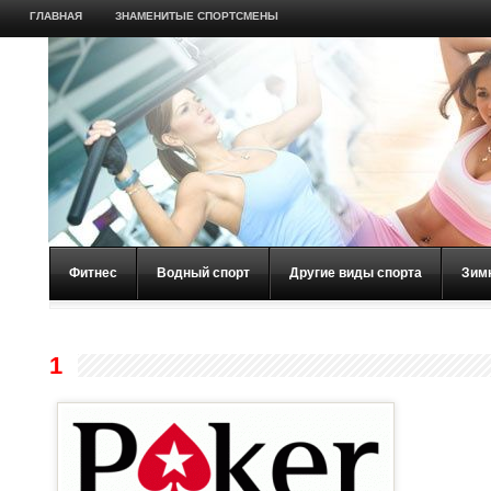
ГЛАВНАЯ
ЗНАМЕНИТЫЕ СПОРТСМЕНЫ
Фитнес
Водный спорт
Другие виды спорта
Зим
1