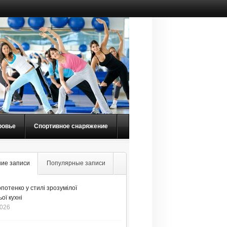
ровье
Спортивное снаряжение
ие записи
Популярные записи
потенко у стилі зрозумілої
ої кухні
2026