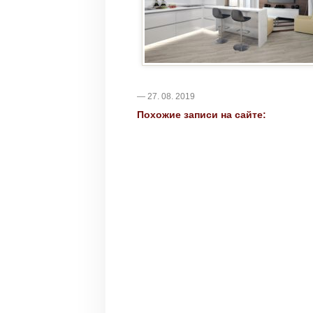
— 27. 08. 2019
Похожие записи на сайте: