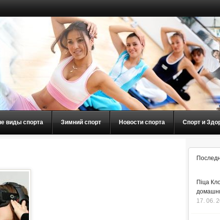
ие виды спорта
Зимний спорт
Новости спорта
Спорт и Здо
Последн
Піца Кло
домашнь
17. 06. 