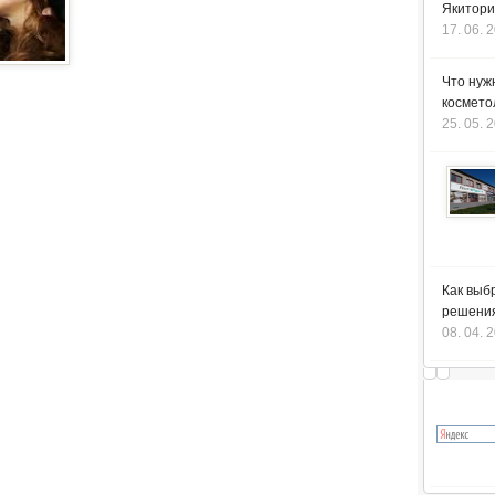
Якитори
17. 06. 
Что нуж
космето
25. 05. 
Как выб
решения
08. 04. 