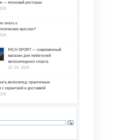
я — японский ресторан
2026
но знать о
логических креслах?
2026
RICH SPORT — современный
магазин для любителей
велосипедного спорта
22. 04. 2026
рать велосипед: практичные
 с гарантией и доставкой
2026