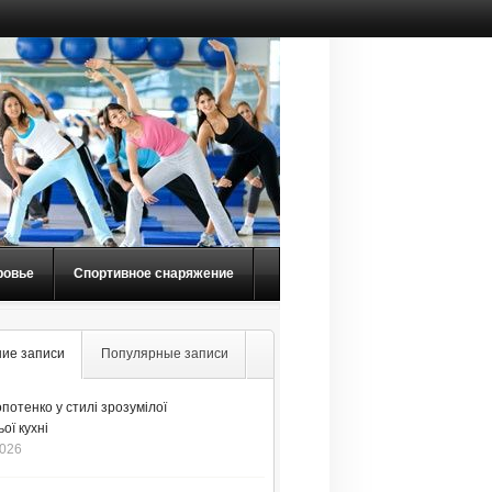
ровье
Спортивное снаряжение
ие записи
Популярные записи
потенко у стилі зрозумілої
ої кухні
2026