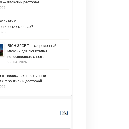
я — японский ресторан
2026
но знать о
логических креслах?
2026
RICH SPORT — современный
магазин для любителей
велосипедного спорта
22. 04. 2026
рать велосипед: практичные
 с гарантией и доставкой
2026