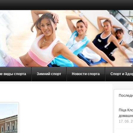
ие виды спорта
Зимний спорт
Новости спорта
Спорт и Здо
Последн
Піца Кло
домашнь
17. 06. 