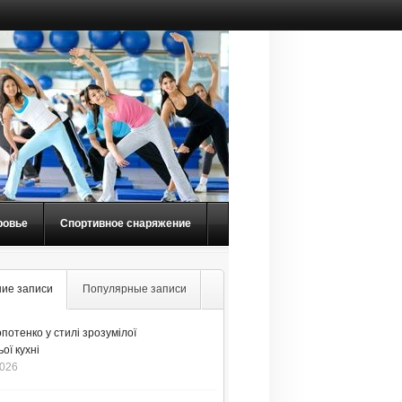
ровье
Спортивное снаряжение
ие записи
Популярные записи
потенко у стилі зрозумілої
ої кухні
2026