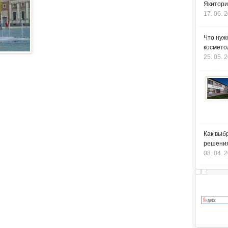
Якитори
17. 06. 
Что нуж
космето
25. 05. 
Как выб
решения
08. 04. 