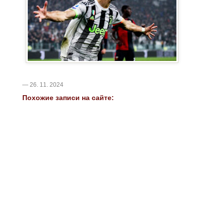
— 26. 11. 2024
Похожие записи на сайте: