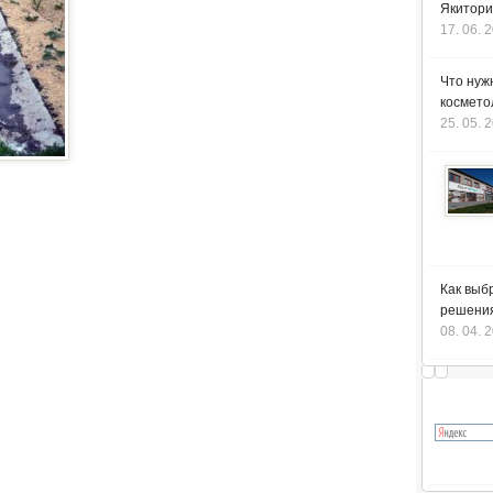
Якитори
17. 06. 
Что нуж
космето
25. 05. 
Как выб
решения
08. 04. 