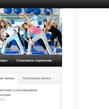
ровье
Спортивное снаряжение
ие записи
Популярные записи
потенко у стилі зрозумілої
ої кухні
2026