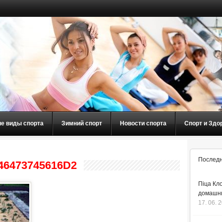
ие виды спорта
Зимний спорт
Новости спорта
Спорт и Здо
Последн
46473745616D2
Піца Кло
домашнь
17. 06. 