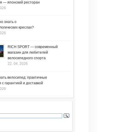
я — японский ресторан
2026
но знать о
логических креслах?
2026
RICH SPORT — современный
магазин для любителей
велосипедного спорта
22. 04. 2026
рать велосипед: практичные
 с гарантией и доставкой
2026