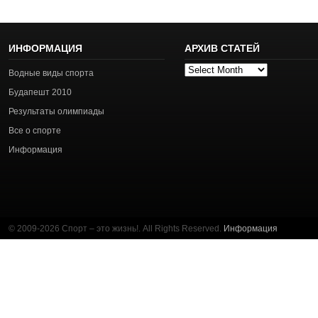
ИНФОРМАЦИЯ
АРХИВ СТАТЕЙ
Архив
Водные виды спорта
статей
Будапешт 2010
Результаты олимпиады
Все о спорте
Информация
© 2009-2026 Спорт – это жизнь!. All Rights Reserved.
Информация