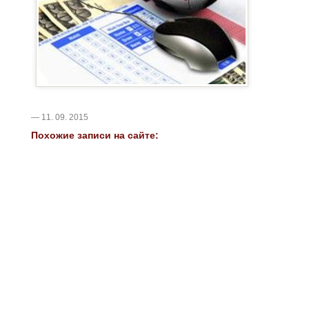
— 11. 09. 2015
Похожие записи на сайте: