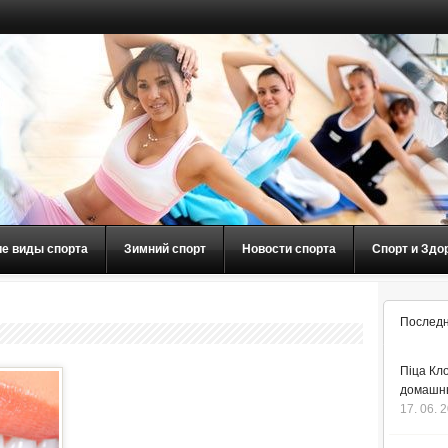
ие виды спорта
Зимний спорт
Новости спорта
Спорт и Здо
Последн
Піца Кло
домашнь
17. 06. 