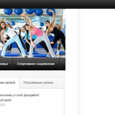
ровье
Спортивное снаряжение
ие записи
Популярные записи
потенко у стилі зрозумілої
ої кухні
2026