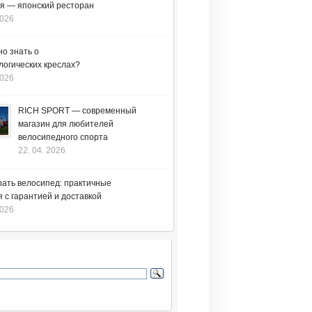
я — японский ресторан
2026
но знать о
логических креслах?
2026
RICH SPORT — современный
магазин для любителей
велосипедного спорта
22. 04. 2026
рать велосипед: практичные
 с гарантией и доставкой
2026