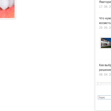
Якитори
17. 06. 
Что нуж
космето
25. 05. 
Как выб
решения
08. 04. 