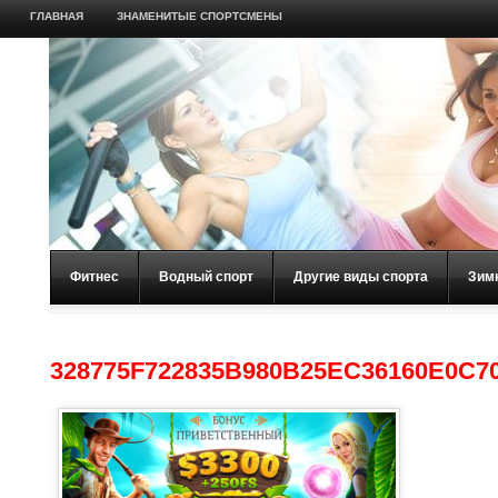
ГЛАВНАЯ
ЗНАМЕНИТЫЕ СПОРТСМЕНЫ
Фитнес
Водный спорт
Другие виды спорта
Зим
328775F722835B980B25EC36160E0C7