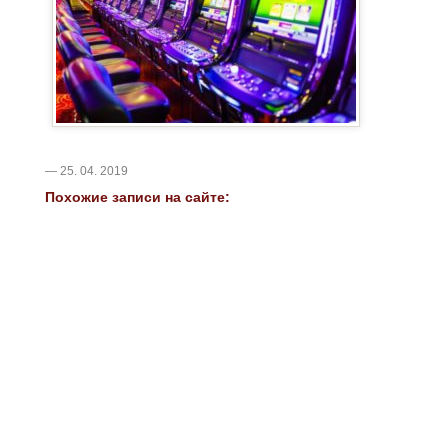
— 25. 04. 2019
Похожие записи на сайте: