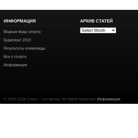
ИНФОРМАЦИЯ
АРХИВ СТАТЕЙ
Архив
Водные виды спорта
статей
Будапешт 2010
Результаты олимпиады
Все о спорте
Информация
© 2009-2026 Спорт – это жизнь!. All Rights Reserved.
Информация