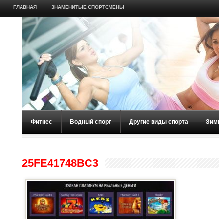
ГЛАВНАЯ
ЗНАМЕНИТЫЕ СПОРТСМЕНЫ
Фитнес
Водный спорт
Другие виды спорта
Зим
25FE41748BC3