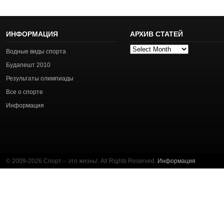
ИНФОРМАЦИЯ
АРХИВ СТАТЕЙ
Архив
Водные виды спорта
статей
Будапешт 2010
Результаты олимпиады
Все о спорте
Информация
© 2009-2026 Спорт – это жизнь!. All Rights Reserved.
Информация