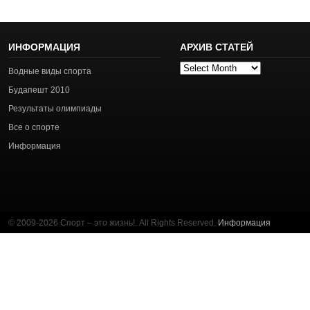
ИНФОРМАЦИЯ
АРХИВ СТАТЕЙ
Архив
Водные виды спорта
статей
Будапешт 2010
Результаты олимпиады
Все о спорте
Информация
© 2009-2026 Спорт – это жизнь!. All Rights Reserved.
Информация