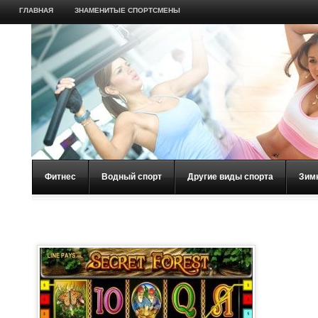
ГЛАВНАЯ
ЗНАМЕНИТЫЕ СПОРТСМЕНЫ
Фитнес
Водный спорт
Другие виды спорта
Зим