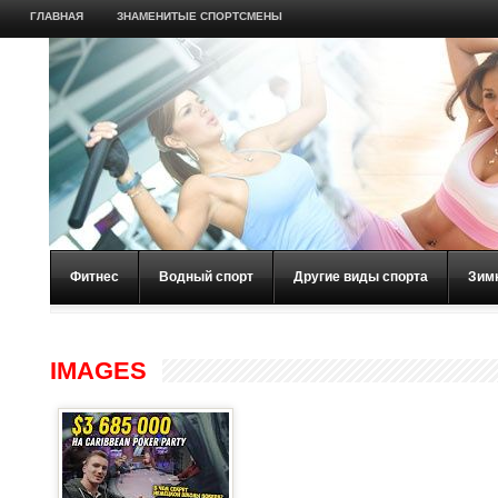
ГЛАВНАЯ
ЗНАМЕНИТЫЕ СПОРТСМЕНЫ
Фитнес
Водный спорт
Другие виды спорта
Зим
IMAGES