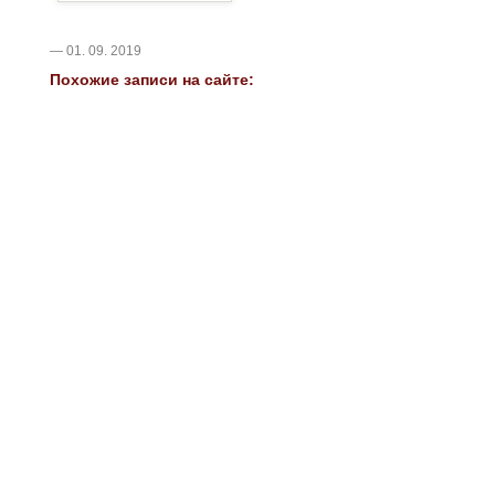
— 01. 09. 2019
Похожие записи на сайте: