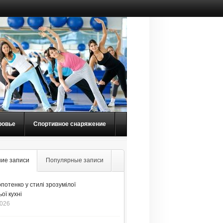
ровье
Спортивное снаряжение
ие записи
Популярные записи
потенко у стилі зрозумілої
ої кухні
2026