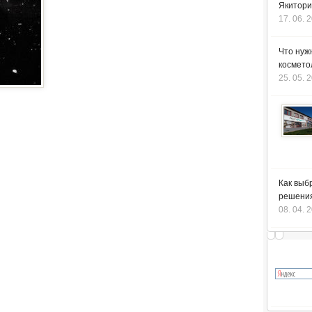
Якитори
17. 06. 
Что нуж
космето
25. 05. 
Как выб
решения
08. 04. 