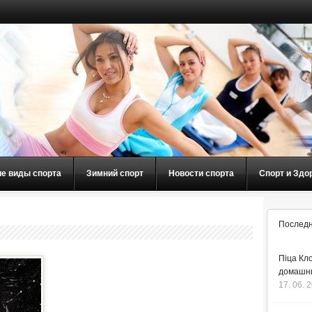
ие виды спорта
Зимний спорт
Новости спорта
Спорт и Здо
Последн
Піца Кло
домашнь
17. 06. 