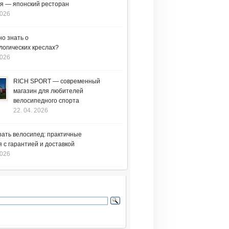
я — японский ресторан
2026
но знать о
логических креслах?
2026
RICH SPORT — современный
магазин для любителей
велосипедного спорта
22. 04. 2026
рать велосипед: практичные
 с гарантией и доставкой
2026