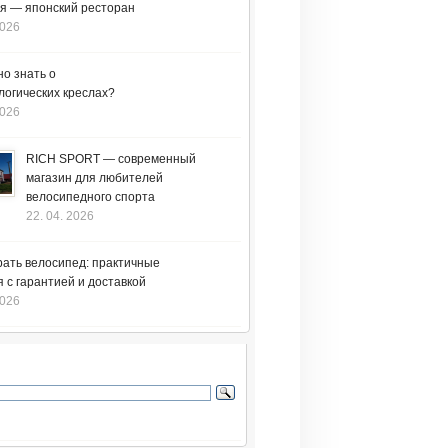
я — японский ресторан
2026
но знать о
логических креслах?
2026
RICH SPORT — современный
магазин для любителей
велосипедного спорта
22. 04. 2026
рать велосипед: практичные
 с гарантией и доставкой
2026