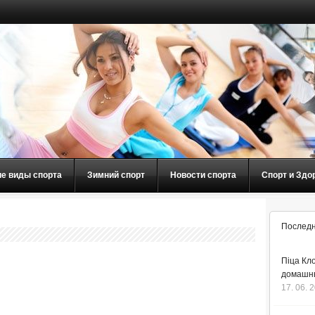
ие виды спорта
Зимний спорт
Новости спорта
Спорт и Здо
Последн
Піца Кло
домашнь
17. 06. 