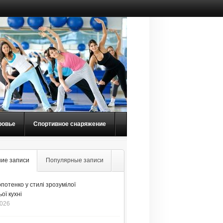
ровье
Спортивное снаряжение
ие записи
Популярные записи
потенко у стилі зрозумілої
ої кухні
2026