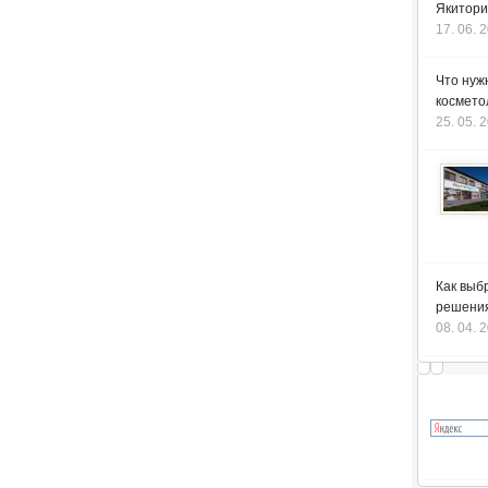
Якитори
17. 06. 
Что нуж
космето
25. 05. 
Как выб
решения
08. 04. 