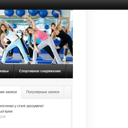
ровье
Спортивное снаряжение
ие записи
Популярные записи
потенко у стилі зрозумілої
ої кухні
2026