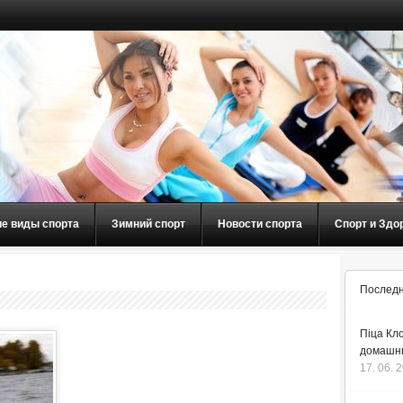
ие виды спорта
Зимний спорт
Новости спорта
Спорт и Здо
Последн
Піца Кло
домашнь
17. 06. 