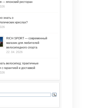
я — японский ресторан
2026
но знать о
логических креслах?
2026
RICH SPORT — современный
магазин для любителей
велосипедного спорта
22. 04. 2026
рать велосипед: практичные
 с гарантией и доставкой
2026