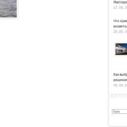
Якитори
17. 06. 
Что нуж
космето
25. 05. 
Как выб
решения
08. 04. 